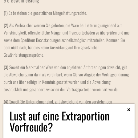
§ 5 Gewährleistung
(1)
Es bestehen die gesetzlichen Mängelhaftungsrechte.
(2)
Als Verbraucher werden Sie gebeten, die Ware bei Lieferung umgehend auf
Vollständigkeit, offensichtliche Mängel und Transportschäden zu überprüfen und uns
sowie dem Spediteur Beanstandungen schnellstmöglich mitzuteilen. Kommen Sie
dem nicht nach, hat dies keine Auswirkung auf Ihre gesetzlichen
Gewährleistungsansprüche.
(3)
Soweit ein Merkmal der Ware von den objektiven Anforderungen abweicht, gilt
die Abweichung nur dann als vereinbart, wenn Sie vor Abgabe der Vertragserklärung
durch uns über selbige in Kenntnis gesetzt wurden und die Abweichung
ausdrücklich und gesondert zwischen den Vertragsparteien vereinbart wurde.
(4)
Soweit Sie Unternehmer sind, gilt abweichend von den vorstehenden
×
Gewährleistungsregelungen:
Lust auf eine Extraportion
a)
Als Beschaffenheit der Ware gelten nur unsere eigenen Angaben und die
Vorfreude?
Produktbeschreibung des Herstellers als vereinbart, nicht jedoch sonstige
Werbung, öffentliche Anpreisungen und Äußerungen des Herstellers.