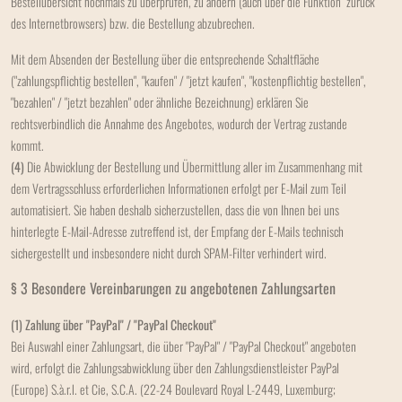
Bestellübersicht nochmals zu überprüfen, zu ändern (auch über die Funktion "zurück"
des Internetbrowsers) bzw. die Bestellung abzubrechen.
Mit dem Absenden der Bestellung über die entsprechende Schaltfläche
("zahlungspflichtig bestellen", "kaufen" / "jetzt kaufen", "kostenpflichtig bestellen",
"bezahlen" / "jetzt bezahlen" oder ähnliche Bezeichnung) erklären Sie
rechtsverbindlich die Annahme des Angebotes, wodurch der Vertrag zustande
kommt.
(4)
Die Abwicklung der Bestellung und Übermittlung aller im Zusammenhang mit
dem Vertragsschluss erforderlichen Informationen erfolgt per E-Mail zum Teil
automatisiert. Sie haben deshalb sicherzustellen, dass die von Ihnen bei uns
hinterlegte E-Mail-Adresse zutreffend ist, der Empfang der E-Mails technisch
sichergestellt und insbesondere nicht durch SPAM-Filter verhindert wird.
§ 3 Besondere Vereinbarungen zu angebotenen Zahlungsarten
(1)
Zahlung über "PayPal" / "PayPal Checkout"
Bei Auswahl einer Zahlungsart, die über "PayPal" / "PayPal Checkout" angeboten
wird, erfolgt die Zahlungsabwicklung über den Zahlungsdienstleister PayPal
(Europe) S.à.r.l. et Cie, S.C.A. (22-24 Boulevard Royal L-2449, Luxemburg;