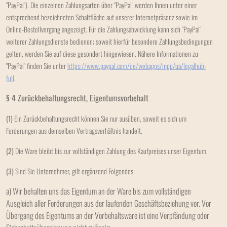
"PayPal"). Die einzelnen Zahlungsarten über "PayPal" werden Ihnen unter einer
entsprechend bezeichneten Schaltfläche auf unserer Internetpräsenz sowie im
Online-Bestellvorgang angezeigt. Für die Zahlungsabwicklung kann sich "PayPal"
weiterer Zahlungsdienste bedienen; soweit hierfür besondere Zahlungsbedingungen
gelten, werden Sie auf diese gesondert hingewiesen. Nähere Informationen zu
"PayPal" finden Sie unter
https://www.paypal.com/de/webapps/mpp/ua/legalhub-
full
.
§ 4 Zurückbehaltungsrecht
, Eigentumsvorbehalt
(1)
Ein Zurückbehaltungsrecht können Sie nur ausüben, soweit es sich um
Forderungen aus demselben Vertragsverhältnis handelt.
(2)
Die Ware bleibt bis zur vollständigen Zahlung des Kaufpreises unser Eigentum.
(3)
Sind Sie Unternehmer, gilt ergänzend Folgendes:
a) Wir behalten uns das Eigentum an der Ware bis zum vollständigen
Ausgleich aller Forderungen aus der laufenden Geschäftsbeziehung vor. Vor
Übergang des Eigentums an der Vorbehaltsware ist eine Verpfändung oder