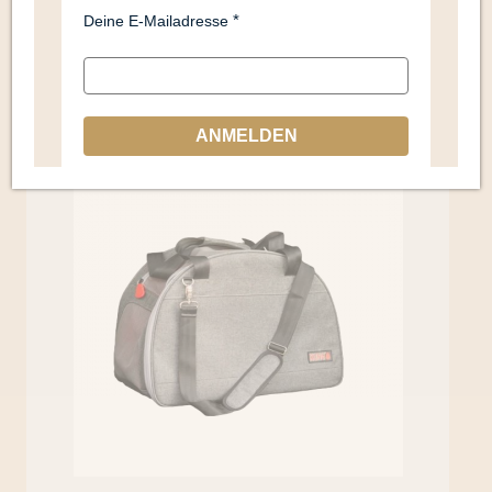
Produktbewertung (0)
Deine E-Mailadresse
Ähnliche Produkte
ANMELDEN