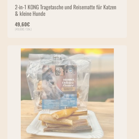
2-in-1 KONG Tragetasche und Reisematte für Katzen
& kleine Hunde
49,60
€
(
49,60
€
/ Stk.)