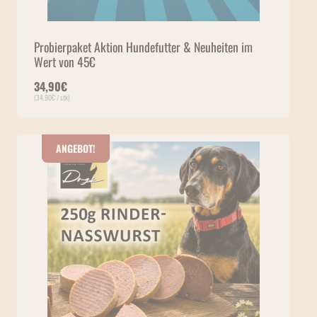
Probierpaket Aktion Hundefutter & Neuheiten im
Wert von 45€
34,90
€
(
34,90
€
/ stk)
ANGEBOT!