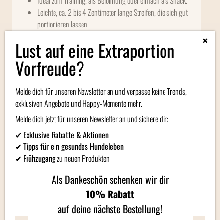
Ideal zum Training, als Belohnung oder einfach als Snack.
Leichte, ca. 2 bis 4 Zentimeter lange Streifen, die sich gut
portionieren lassen.
Die Happen eignen sich wegen ihres attraktiven Aromas
×
Lust auf eine Extraportion
fürs Training oder einfach als kleine Belohnung
zwischendurch.
Vorfreude?
Zusammensetzung:
Hirschfleisch (94 %), Kräuter*
(Brennnessel, Eibisch, Schafgarbe, Kamille, Minze, Oregano),
Melde dich für unseren Newsletter an und verpasse keine Trends,
Leinsamen, Mineralstoffe, Grünlippmuschel* (Perna canaliculus)
exklusiven Angebote und Happy-Momente mehr.
(1,0 %), Hanföl (Quelle für CBD) (1,0 %), *getrocknet
Melde dich jetzt für unseren Newsletter an und sichere dir:
Analytische Bestandteile:
Rohprotein 42,0 %, Rohfett 19,0
✔
Exklusive Rabatte & Aktionen
%, Rohfaser 0,5 %, Rohasche 5,0 %, Feuchtigkeit 12,0 %
✔
Tipps für ein gesundes Hundeleben
✔
Frühzugang
zu neuen Produkten
Mindesthaltbarkeit: 28.02.2026
Als Dankeschön schenken wir dir
10% Rabatt
Zusätzliche Informationen
auf deine nächste Bestellung!