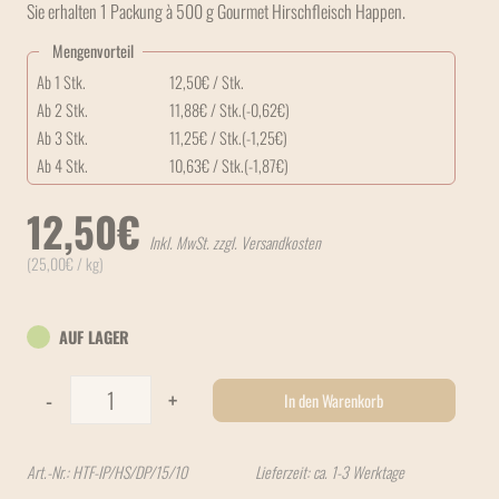
Sie erhalten 1 Packung à 500 g Gourmet Hirschfleisch Happen.
Mengenvorteil
Ab 1 Stk.
12,50
€
/ Stk.
Ab 2 Stk.
11,88
€
/ Stk.
(-
0,62
€
)
Ab 3 Stk.
11,25
€
/ Stk.
(-
1,25
€
)
Ab 4 Stk.
10,63
€
/ Stk.
(-
1,87
€
)
12,50
€
Inkl. MwSt. zzgl. Versandkosten
(
25,00
€
/ kg)
AUF LAGER
HAPPY FOR Dogs Gourmet Hirschfleisch Happen 500g Menge
-
+
In den Warenkorb
Art.-Nr.:
HTF-IP/HS/DP/15/10
Lieferzeit: ca. 1-3 Werktage