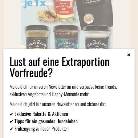
×
Lust auf eine Extraportion
Vorfreude?
Stevi & Schnück's Hundemarmelade "Nur für Jungs" 3
Sorten im 275g Glas & Hundebrot-Backmischung & Latte
Melde dich für unseren Newsletter an und verpasse keine Trends,
Wuffiato
exklusiven Angebote und Happy-Momente mehr.
25,87
€
Melde dich jetzt für unseren Newsletter an und sichere dir:
(
26,53
€
/ kg)
✔
Exklusive Rabatte & Aktionen
✔
Tipps für ein gesundes Hundeleben
✔
Frühzugang
zu neuen Produkten