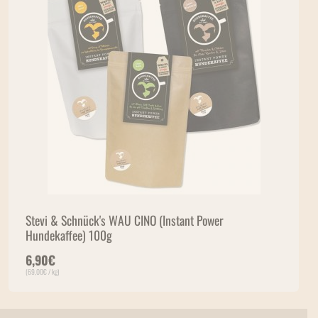
Stevi & Schnück's WAU CINO (Instant Power
Hundekaffee) 100g
6,90
€
(
69,00
€
/ kg)