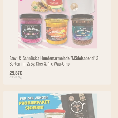
Stevi & Schnück's Hundemarmelade "Mädelsabend" 3
Sorten im 275g Glas & 1 x Wau-Cino
25,87
€
(
26,53
€
/ kg)