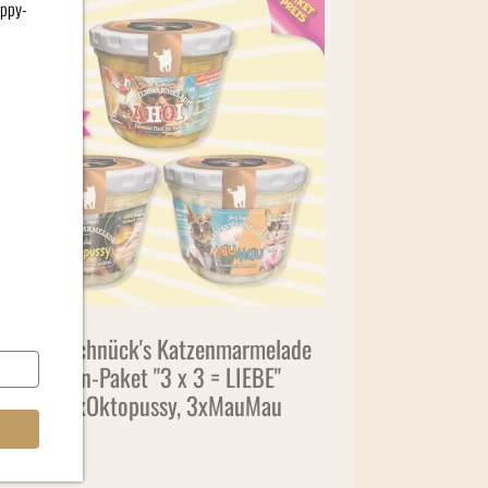
appy-
Stevi & Schnück's Katzenmarmelade
Kennenlern-Paket "3 x 3 = LIEBE"
3xAhoi, 3xOktopussy, 3xMauMau
38,70
€
21,50
€
/ kg)