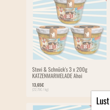
Stevi & Schnück's 3 x 200g
KATZENMARMELADE Ahoi
13,65
€
(
22,75
€
/ kg)
Lust