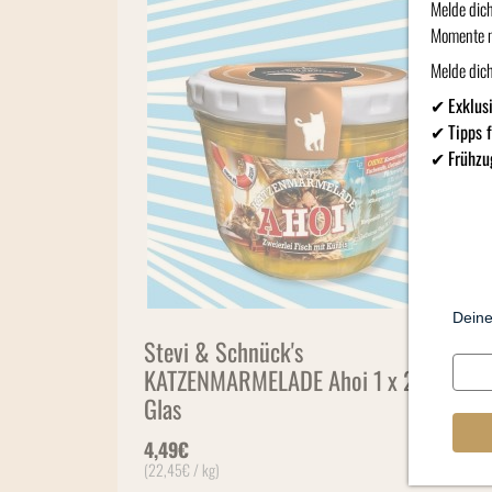
Melde dic
Momente 
Melde dich
✔
Exklus
✔
Tipps 
✔
Frühzu
Deine
Stevi & Schnück's
KATZENMARMELADE Ahoi 1 x 200g
Glas
4,49
€
(
22,45
€
/ kg)