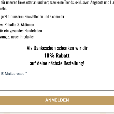
h für unseren Newsletter an und verpasse keine Trends, exklusiven Angebote und H
mehr.
 jetzt für unseren Newsletter an und sichere dir:
ive Rabatte & Aktionen
für ein gesundes Hundeleben
gang
zu neuen Produkten
Als Dankeschön schenken wir dir
10% Rabatt
auf deine nächste Bestellung!
 E-Mailadresse
Stevi & Schnück's Katzenmarmelade
Kennenlern-Paket "2 x 3 = LECKER"
2xAhoi, 2xOktopussy, 2xMauMau
ANMELDEN
25,90
€
(
21,58
€
/ kg)
(