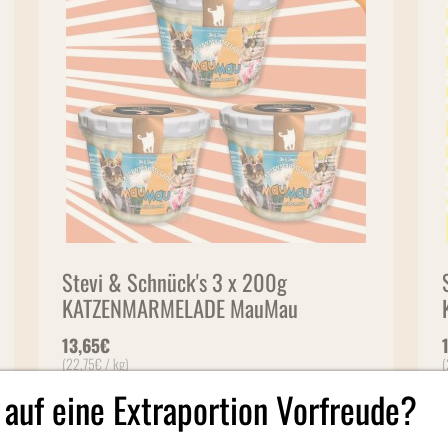
Stevi & Schnück's 3 x 200g
KATZENMARMELADE MauMau
13,65
€
(
22,75
€
/ kg)
(
 auf eine Extraportion Vorfreude?