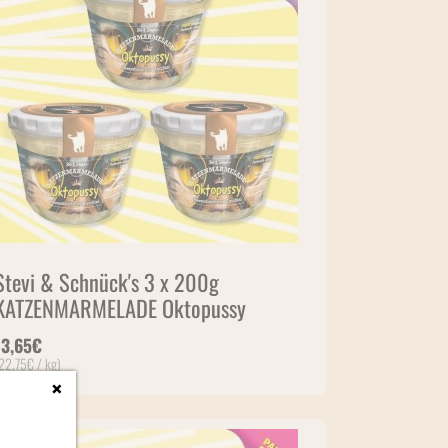
Stevi & Schnück's 3 x 200g
KATZENMARMELADE Oktopussy
13,65
€
22,75
€
/ kg)
×