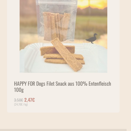
HAPPY FOR Dogs Filet Snack aus 100% Entenfleisch
100g
Ursprünglicher Preis war: 3,58€
Aktueller Preis ist: 2,47€.
2,47
€
3,58
€
(
24,70
€
/ kg)