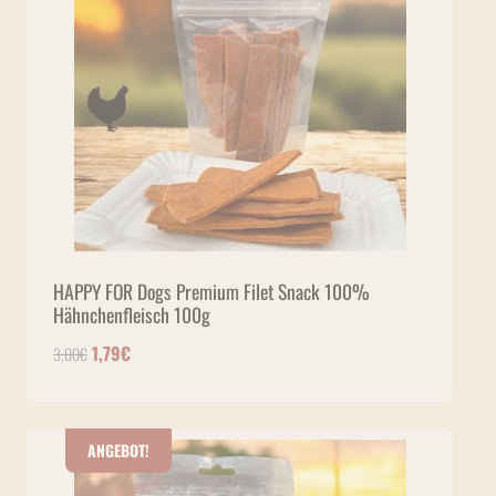
HAPPY FOR Dogs Premium Filet Snack 100%
Hähnchenfleisch 100g
Ursprünglicher Preis war: 3,00€
Aktueller Preis ist: 1,79€.
1,79
€
3,00
€
ANGEBOT!