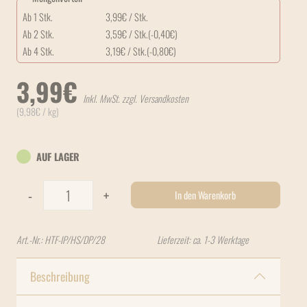
Ab 1 Stk.
3,99
€
/ Stk.
Ab 2 Stk.
3,59
€
/ Stk.
(-
0,40
€
)
Ab 4 Stk.
3,19
€
/ Stk.
(-
0,80
€
)
3,99
€
Inkl. MwSt. zzgl. Versandkosten
(
9,98
€
/ kg)
AUF LAGER
HAPPY FOR Dogs Snack, Monoprotein 70% Rind 400g Beutel
-
+
In den Warenkorb
Art.-Nr.:
HTF-IP/HS/DP/28
Lieferzeit: ca. 1-3 Werktage
Beschreibung