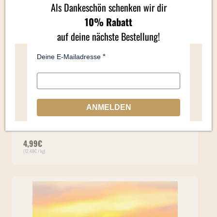
Als Dankeschön schenken wir dir
10% Rabatt
auf deine nächste Bestellung!
Deine E-Mailadresse
ANMELDEN
HAPPY FOR Dogs PURE CHICKEN 100% Huhn 400g
Hunde-Snack
4,99
€
(
12,48
€
/ kg)