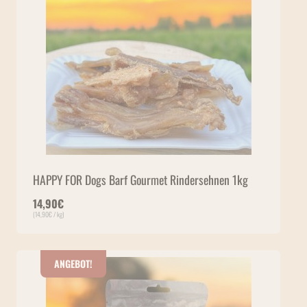
HAPPY FOR Dogs Barf Gourmet Rindersehnen 1kg
14,90
€
(
14,90
€
/ kg)
ANGEBOT!