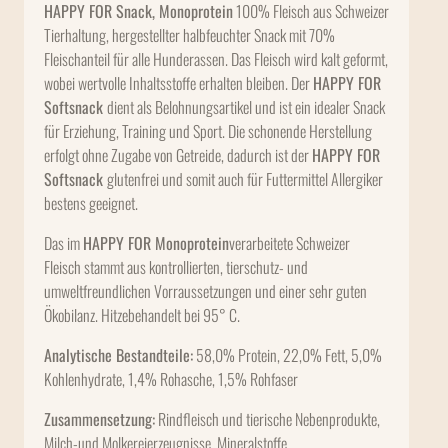
HAPPY FOR Snack, Monoprotein
100% Fleisch aus Schweizer
Tierhaltung, hergestellter halbfeuchter Snack mit 70%
Fleischanteil für alle Hunderassen. Das Fleisch wird kalt geformt,
wobei wertvolle Inhaltsstoffe erhalten bleiben. Der
HAPPY FOR
Softsnack
dient als Belohnungsartikel und ist ein idealer Snack
für Erziehung, Training und Sport. Die schonende Herstellung
erfolgt ohne Zugabe von Getreide, dadurch ist der
HAPPY FOR
Softsnack
glutenfrei und somit auch für Futtermittel Allergiker
bestens geeignet.
Das im
HAPPY FOR Monoprotein
verarbeitete Schweizer
Fleisch stammt aus kontrollierten, tierschutz- und
umweltfreundlichen Vorraussetzungen und einer sehr guten
Ökobilanz. Hitzebehandelt bei 95° C.
Analytische Bestandteile:
58,0% Protein, 22,0% Fett, 5,0%
Kohlenhydrate, 1,4% Rohasche, 1,5% Rohfaser
Zusammensetzung:
Rindfleisch und tierische Nebenprodukte,
Milch-und Molkereierzeugnisse, Mineralstoffe