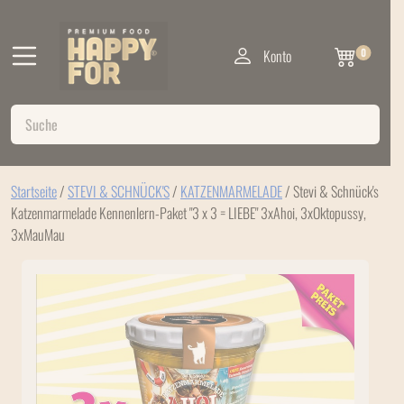
Konto
0
Startseite
/
STEVI & SCHNÜCK'S
/
KATZENMARMELADE
/ Stevi & Schnück's
Katzenmarmelade Kennenlern-Paket "3 x 3 = LIEBE" 3xAhoi, 3xOktopussy,
3xMauMau