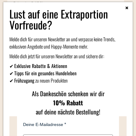
Rohasche: 0,46 %
×
Lust auf eine Extraportion
Fütterungsempfehlung:
1 EL/1 kg Katze/Tag
Vorfreude?
Bitte kühl und trocken lagern! Geöffnet im Kühlschrank ca. eine
Woche haltbar. Ungeöffnet und ungekühlt 24 Monate haltbar.
Melde dich für unseren Newsletter an und verpasse keine Trends,
exklusiven Angebote und Happy-Momente mehr.
Melde dich jetzt für unseren Newsletter an und sichere dir:
3 x KATZENEMARMELADE Oktopussy –
✔
Exklusive Rabatte & Aktionen
Meeresfrüchte mit Zucchini
✔
Tipps für ein gesundes Hundeleben
200 g im Glas
✔
Frühzugang
zu neuen Produkten
Ergänzungsfuttermittel für Katzen
Als Dankeschön schenken wir dir
10% Rabatt
Ohne Konservierungsstoffe
Ohne Aromastoffe
auf deine nächste Bestellung!
Ohne Zucker
Ohne Salz
Deine E-Mailadresse
Ohne Farbstoffe