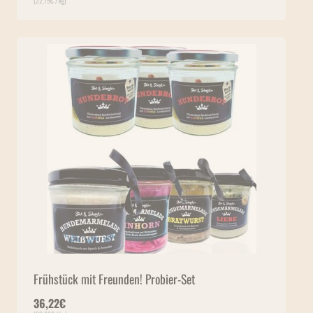
(
22,75
€
/ kg)
Frühstück mit Freunden! Probier-Set
36,22
€