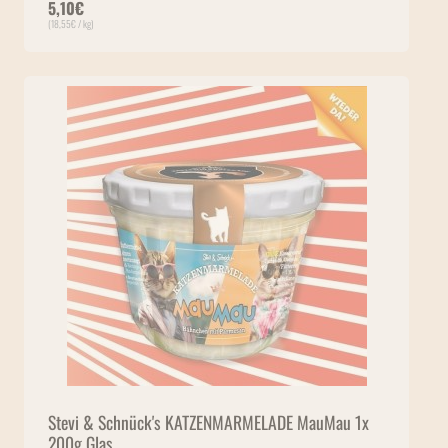
5,10
€
(
18,55
€
/ kg)
Stevi & Schnück's KATZENMARMELADE MauMau 1x
200g Glas