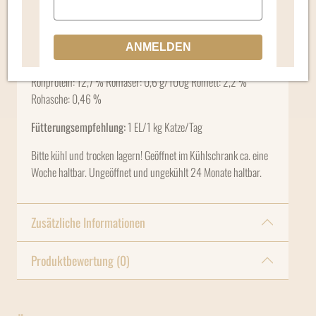
Mit extrem viel Liebe und allerbesten Zutaten!
Zusammensetzung:
Meeresfrüchte, Zucchini, Rindergelatine
ANMELDEN
Analytische Bestandteile:
Feuchtigkeitsgehalt: 86,1 %
Rohprotein: 12,7 % Rohfaser: 0,6 g/100g Rohfett: 2,2 %
Rohasche: 0,46 %
Fütterungsempfehlung:
1 EL/1 kg Katze/Tag
Bitte kühl und trocken lagern! Geöffnet im Kühlschrank ca. eine
Woche haltbar. Ungeöffnet und ungekühlt 24 Monate haltbar.
Zusätzliche Informationen
Produktbewertung (0)