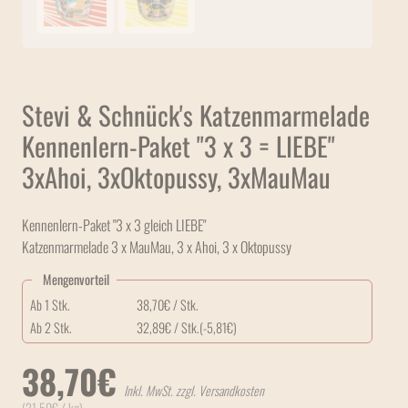
Stevi & Schnück's Katzenmarmelade
Kennenlern-Paket "3 x 3 = LIEBE"
3xAhoi, 3xOktopussy, 3xMauMau
Kennenlern-Paket "3 x 3 gleich LIEBE"
Katzenmarmelade 3 x MauMau, 3 x Ahoi, 3 x Oktopussy
Mengenvorteil
Ab 1 Stk.
38,70
€
/ Stk.
Ab 2 Stk.
32,89
€
/ Stk.
(-
5,81
€
)
38,70
€
Inkl. MwSt. zzgl. Versandkosten
(
21,50
€
/ kg)