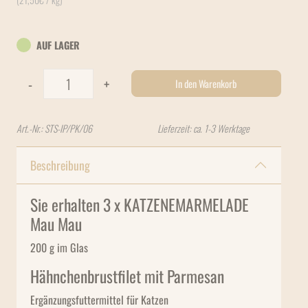
AUF LAGER
Stevi & Schnück's Katzenmarmelade Kennenlern-Paket "3 x 3
-
+
In den Warenkorb
Art.-Nr.:
STS-IP/PK/06
Lieferzeit: ca. 1-3 Werktage
Beschreibung
Sie erhalten 3 x KATZENEMARMELADE
Mau Mau
200 g im Glas
Hähnchenbrustfilet mit Parmesan
Ergänzungsfuttermittel für Katzen