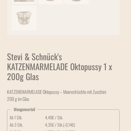
Stevi & Schnück's
KATZENMARMELADE Oktopussy 1 x
200g Glas
KATZENEMARMELADE Oktopussy – Meeresfrüchte mit Zucchini
200 g im Glas
Mengenvorteil
Ab 1 Stk.
4,49
€
/ Stk.
Ab 3 Stk.
4,35
€
/ Stk.
(-
0,14
€
)