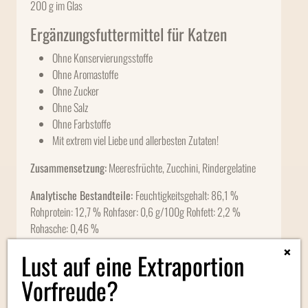
200 g im Glas
Ergänzungsfuttermittel für Katzen
Ohne Konservierungsstoffe
Ohne Aromastoffe
Ohne Zucker
Ohne Salz
Ohne Farbstoffe
Mit extrem viel Liebe und allerbesten Zutaten!
Zusammensetzung:
Meeresfrüchte, Zucchini, Rindergelatine
Analytische Bestandteile:
Feuchtigkeitsgehalt: 86,1 %
Rohprotein: 12,7 % Rohfaser: 0,6 g/100g Rohfett: 2,2 %
Rohasche: 0,46 %
×
Fütterungsempfehlung:
1 EL/1 kg Katze/Tag
Lust auf eine Extraportion
Vorfreude?
Bitte kühl und trocken lagern! Geöffnet im Kühlschrank ca. eine
Woche haltbar. Ungeöffnet und ungekühlt 24 Monate haltbar.