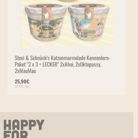
Stevi & Schnück's Katzenmarmelade Kennenlern-
Paket "2 x 3 = LECKER" 2xAhoi, 2xOktopussy,
2xMauMau
25,90
€
(
21,58
€
/ kg)