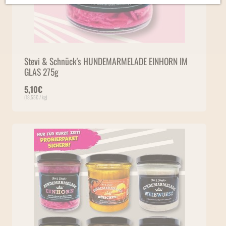
Stevi & Schnück's HUNDEMARMELADE ​EINHORN IM
GLAS 275g
5,10
€
(
18,55
€
/ kg)