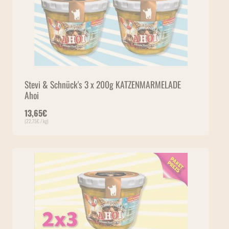
Stevi & Schnück's 3 x 200g KATZENMARMELADE
Ahoi
13,65
€
(
22,75
€
/ kg)