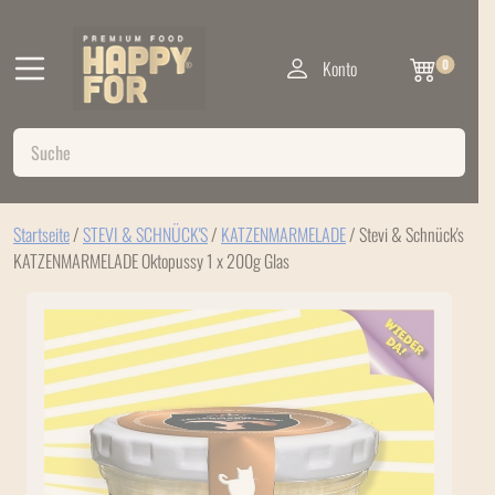
Konto
0
Startseite
/
STEVI & SCHNÜCK'S
/
KATZENMARMELADE
/ Stevi & Schnück's
KATZENMARMELADE Oktopussy 1 x 200g Glas