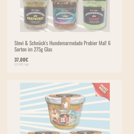
Stevi & Schnück's Hundemarmelade Probier Mal! 6
Sorten im 275g Glas
37,00
€
(
22,42
€
/ kg)