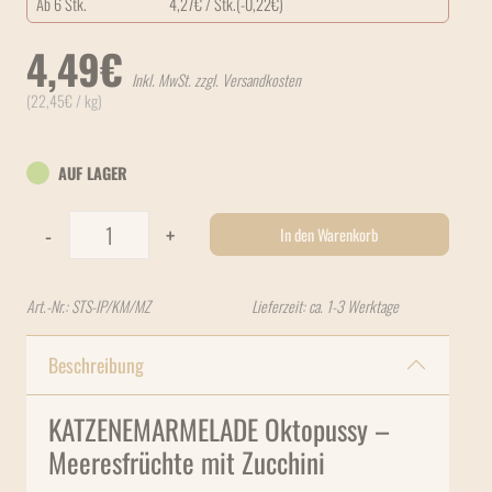
Ab 6 Stk.
4,27
€
/ Stk.
(-
0,22
€
)
4,49
€
Inkl. MwSt. zzgl. Versandkosten
(
22,45
€
/ kg)
AUF LAGER
Stevi & Schnück's KATZENMARMELADE Oktopussy 1 x 200g G
-
+
In den Warenkorb
Art.-Nr.:
STS-IP/KM/MZ
Lieferzeit: ca. 1-3 Werktage
Beschreibung
KATZENEMARMELADE Oktopussy –
Meeresfrüchte mit Zucchini