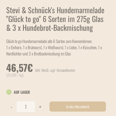
Stevi & Schnück's Hundemarmelade
"Glück to go" 6 Sorten im 275g Glas
& 3 x Hundebrot-Backmischung
Glück to go Hundemarmelade alle 6 Sorten zum Kennenlernen.
1 x Einhorn, 1 x Bratwurst, 1 x Weißwurst, 1 x Liebe, 1 x Küsschen, 1 x
Nordlichter und 3 x Brotbackmischung im Glas
46,57
€
Inkl. MwSt. zzgl. Versandkosten
(
25,87
€
/ kg)
AUF LAGER
Stevi & Schnück's Hundemarmelade "Glück to go" 6 Sorten i
-
+
In den Warenkorb