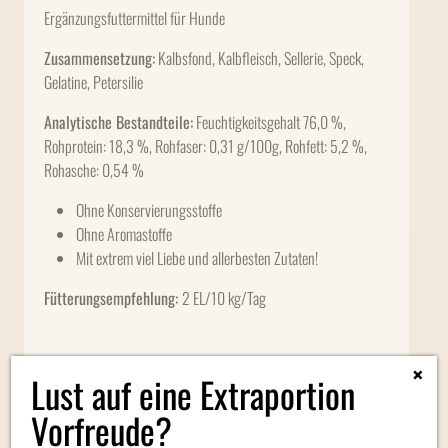
Ergänzungsfuttermittel für Hunde
Zusammensetzung:
Kalbsfond, Kalbfleisch, Sellerie, Speck,
Gelatine, Petersilie
Analytische Bestandteile:
Feuchtigkeitsgehalt 76,0 %,
Rohprotein: 18,3 %, Rohfaser: 0,31 g/100g, Rohfett: 5,2 %,
Rohasche: 0,54 %
Ohne Konservierungsstoffe
Ohne Aromastoffe
Mit extrem viel Liebe und allerbesten Zutaten!
Fütterungsempfehlung:
2 EL/10 kg/Tag
×
1 x HUNDEMARMELADE LIEBE 275 g,
Lust auf eine Extraportion
im Glas
Vorfreude?
Buntes Gemüse in grünem GLÜCK