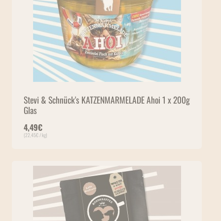
Stevi & Schnück's KATZENMARMELADE Ahoi 1 x 200g
Glas
4,49
€
(
22,45
€
/ kg)