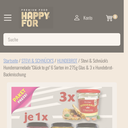
Konto
0
Startseite
/
STEVI & SCHNÜCK'S
/
HUNDEBROT
/ Stevi & Schnück's
Hundemarmelade "Glück to go" 6 Sorten im 275g Glas & 3 x Hundebrot-
Backmischung