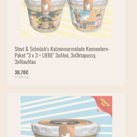
Stevi & Schnück's Katzenmarmelade Kennenlern-
Paket "3 x 3 = LIEBE" 3xAhoi, 3xOktopussy,
3xMauMau
38,70
€
(
21,50
€
/ kg)