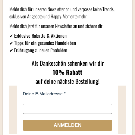
Melde dich für unseren Newsletter an und verpasse keine Trends,
Die Veggie-Variante für Gemüse-Lover! Ideal auch, wenn ihr
exklusiven Angebote und Happy-Momente mehr.
barft. Ergänzungsfuttermittel für Hunde
Melde dich jetzt für unseren Newsletter an und sichere dir:
Zusammensetzung:
Gemüsefond, Kartoffeln, Karotten,
✔
Exklusive Rabatte & Aktionen
Kohlrabi, Sellerie, Spinatpulver, Kokosmilch, Petersilie, Agar-
✔
Tipps für ein gesundes Hundeleben
Agar
✔
Frühzugang
zu neuen Produkten
Feuchtigkeitsgehalt: 89,9 %
Als Dankeschön schenken wir dir
Rohprotein: 1,1 %
10% Rabatt
Rohfaser: 0,57g/100g
Rohfett: 0,6 %
auf deine nächste Bestellung!
Rohasche: 0,32 %
Deine E-Mailadresse
Ohne Konservierungsstoffe.
Veggie.
Ohne Aromastoffe.
Mit extrem viel Liebe und allerbesten Zutaten!
ANMELDEN
Fütterungsempfehlung:
2 EL/10 kg/Tag