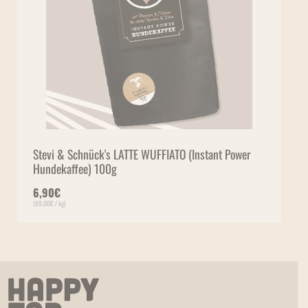
Stevi & Schnück's LATTE WUFFIATO (Instant Power
Hundekaffee) 100g
6,90
€
(
69,00
€
/ kg)