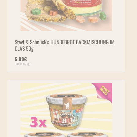
Stevi & Schnück's HUNDEBROT BACKMISCHUNG IM
GLAS 50g
6,90
€
(
138,00
€
/ kg)