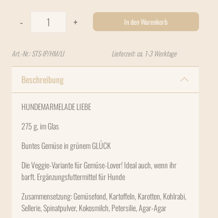
Stevi & Schnück's HUNDEMARMELADE ​LIEBE IM GLAS 275g 
-
+
In den Warenkorb
Art.-Nr.:
STS-IP/HM/LI
Lieferzeit: ca. 1-3 Werktage
Beschreibung
HUNDEMARMELADE LIEBE
275 g, im Glas
Buntes Gemüse in grünem GLÜCK
Die Veggie-Variante für Gemüse-Lover! Ideal auch, wenn ihr
barft. Ergänzungsfuttermittel für Hunde
Zusammensetzung: Gemüsefond, Kartoffeln, Karotten, Kohlrabi,
Sellerie, Spinatpulver, Kokosmilch, Petersilie, Agar-Agar