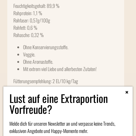
Feuchtigkeitsgehalt: 89,9 %
Rohprotein: 1,1 %
Rohfaser: 0,57g/100g
Rohfett: 0,6 %
Rohasche: 0,32 %
Ohne Konservierungsstoffe.
Veggie.
Ohne Aromastoffe.
Mit extrem viel Liebe und allerbesten Zutaten!
Fütterungsempfehlung: 2 EL/10 kg/Tag
×
Bitte kühl und trocken lagern! Geöffnet im Kühlschrank ca. eine
Lust auf eine Extraportion
Woche haltbar. Ungeöffnet und ungekühlt 24 Monate haltbar.
Vorfreude?
Zusätzliche Informationen
Melde dich für unseren Newsletter an und verpasse keine Trends,
exklusiven Angebote und Happy-Momente mehr.