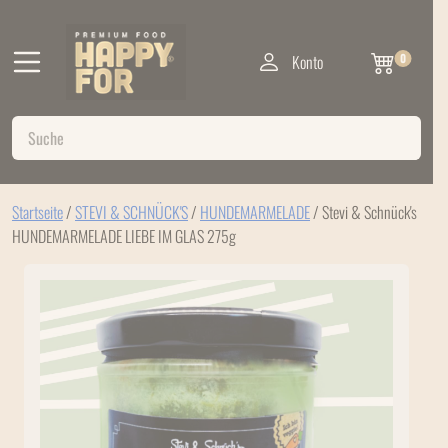
Konto
0
Startseite
/
STEVI & SCHNÜCK'S
/
HUNDEMARMELADE
/ Stevi & Schnück's
HUNDEMARMELADE ​LIEBE IM GLAS 275g