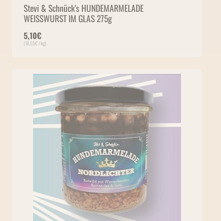
Stevi & Schnück's HUNDEMARMELADE ​
WEISSWURST IM GLAS 275g
5,10
€
(
18,55
€
/ kg)