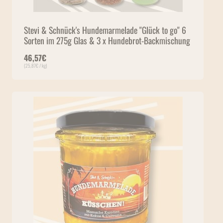
Stevi & Schnück's Hundemarmelade "Glück to go" 6
Sorten im 275g Glas & 3 x Hundebrot-Backmischung
46,57
€
(
25,87
€
/ kg)