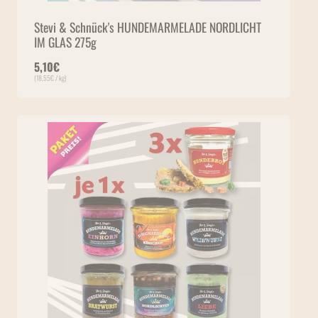
Stevi & Schnück's HUNDEMARMELADE NORDLICHT
IM GLAS 275g
5,10
€
(
18,55
€
/ kg)